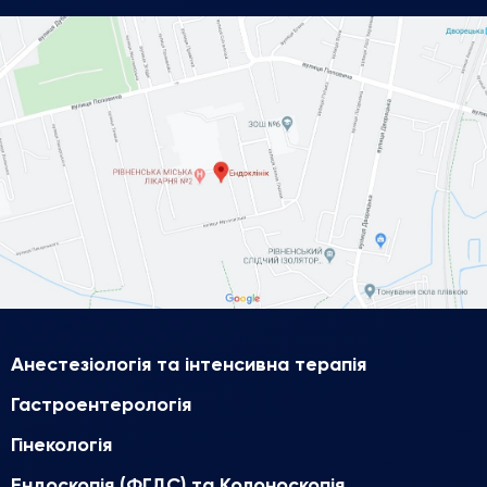
Анестезіологія та інтенсивна терапія
Гастроентерологія
Гінекологія
Ендоскопія (ФГДС) та Колоноскопія