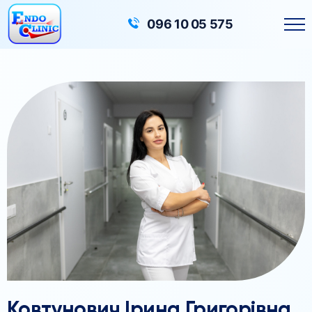
Головна
Лікарі
096 10 05 575
Ковтунович Ірина Григорівна