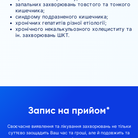
запальних захворювань товстого та тонкого
кишечника;
синдрому подразненого кишечника;
хронічних гепатитів різної етіології;
хронічного некалькульозного холециститу та
ін. захворювань ШКТ.
Запис на прийом*
Своєчасне виявлення та лікування захворювань не тільки
суттєво заощадить Ваш час та гроші, але й подовжить та