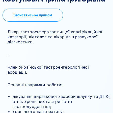
Записатись на прийом
Лікар-гастроентеролог вищої кваліфікаційної
категорії, дієтолог та лікар ультразвукової
діагностики.
.
Член Української гастроентерологічної
асоціації.
Основні напрямки роботи:
лікування виразкової хвороби шлунку та ДПК(
в т.ч. хронічних гастритів та
гастродуоденітів);
хронічного панкреатиту;