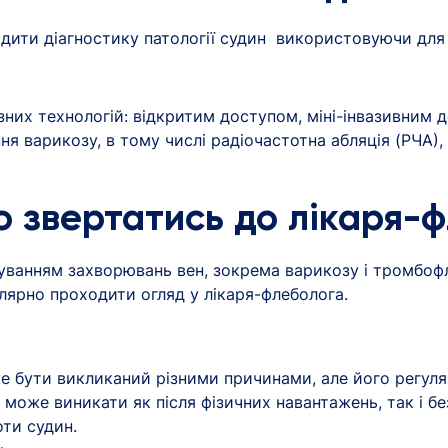
одити діагностику патології судин використовуючи дл
зних технологій: відкритим доступом, міні-інвазивним 
я варикозу, в тому числі радіочастотна абляція (РЧА),
о звертатись до лікаря-
уванням захворювань вен, зокрема варикозу і тромбофл
ярно проходити огляд у лікаря-флеболога.
же бути викликаний різними причинами, але його регуля
 може виникати як після фізичних навантажень, так і бе
ти судин.