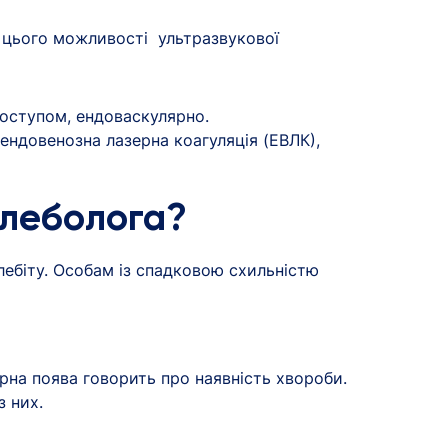
я цього можливості ультразвукової
доступом, ендоваскулярно.
 ендовенозна лазерна коагуляція (ЕВЛК),
флеболога?
ебіту. Особам із спадковою схильністю
рна поява говорить про наявність хвороби.
з них.