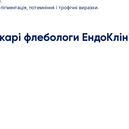
.
 пігментація, потемніння і трофічні виразки.
ікарі флебологи ЕндоКліні