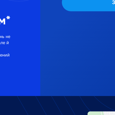
м*
нь не
але й
щений