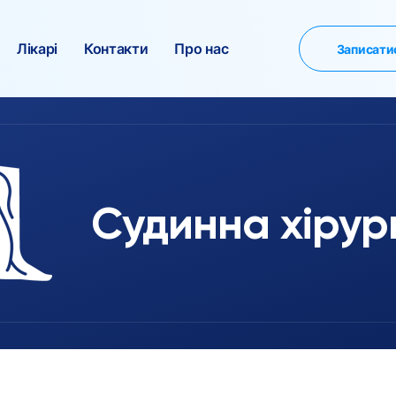
Лікарі
Контакти
Про нас
Записати
Судинна хірург