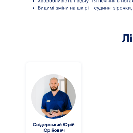
Хворобливість і відчуття печіння в ногах
Видимі зміни на шкірі – судинні зірочки,
Л
Свідерський Юрій
Юрійович