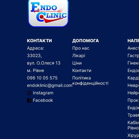
КОНТАКТИ
ДОПОМОГА
НАП
Адреса:
Про нас
Анест
33023,
Лікарі
Гаст
вул. О.Олеся 13
Ціни
Гінек
м. Рівне
Контакти
Ендо
096 10 05 575
Політика
Карді
конфіденційності
endoklinic@gmail.com
Невр
Instagram
Нейр
Facebook
Прок
Ендо
Травм
Кабін
Рівн
Хірур