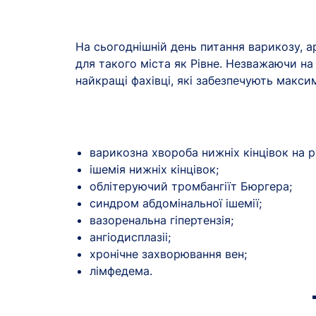
На сьогоднішній день питання варикозу, а
для такого міста як Рівне. Незважаючи на 
найкращі фахівці, які забезпечують макси
варикозна хвороба нижніх кінцівок на рі
ішемія нижніх кінцівок;
облітеруючий тромбангіїт Бюргера;
синдром абдомінальної ішемії;
вазоренальна гіпертензія;
ангіодисплазіі;
хронічне захворювання вен;
лімфедема.