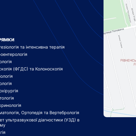
РЯМКИ
езіологія та інтенсивна терапія
роентерологія
ологія
скопія (ФГДС) та Колоноскопія
ологія
ологія
охірургія
тологія
кринологія
атологія, Ортопедія та Вертебрологія
ет ультразвукової діагностики (УЗД) в
ому
гія