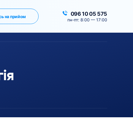
096 10 05 575
сь на прийом
пн-пт: 8:00 — 17:00
ія