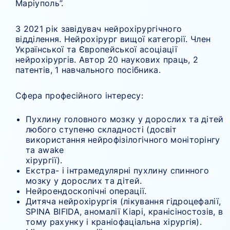
Маріуполь”.
З 2021 рік завідувач нейрохірургічного
відділення. Нейрохірург вищої категорії. Член
Української та Європейської асоціації
нейрохірургів. Автор 20 наукових праць, 2
патентів, 1 навчального посібника.
Сфера професійного інтересу:
Пухлину головного мозку у дорослих та дітей
любого ступеню складності (досвіт
використання нейрофізілогічного моніторінгу
та awake
хірургії).
Екстра- і інтрамедулярні пухлину спинного
мозку у дорослих та дітей.
Нейроендоскопічні операції.
Дитяча нейрохірургія (лікування гідроцефалії,
SPINA BIFIDA, аномалії Кіарі, кранісіностозів, в
тому рахунку і краніофаціальна хірургія).