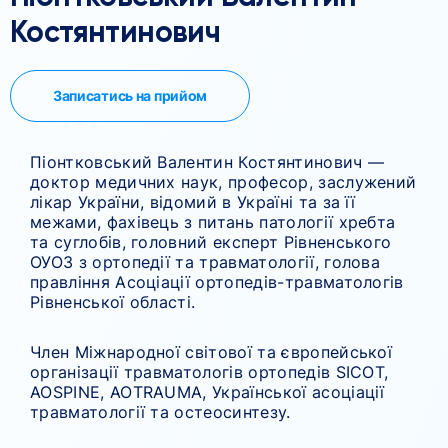
Костянтинович
Записатись на прийом
Піонтковський Валентин Костянтинович —
доктор медичних наук, професор, заслужений
лікар України, відомий в Україні та за її
межами, фахівець з питань патології хребта
та суглобів, головний експерт Рівненського
ОУОЗ з ортопедії та травматології, голова
правління Асоціації ортопедів-травматологів
Рівненської області.
Член Міжнародної світової та європейської
організації травматологів ортопедів SICOT,
AOSPINE, AOTRAUMA, Української асоціації
травматології та остеосинтезу.