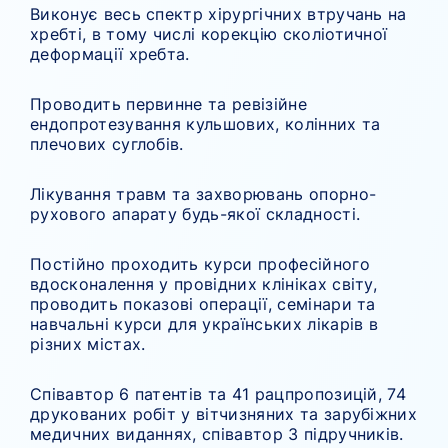
Виконує весь спектр хірургічних втручань на
хребті, в тому числі корекцію сколіотичної
деформації хребта.
Проводить первинне та ревізійне
ендопротезування кульшових, колінних та
плечових суглобів.
Лікування травм та захворювань опорно-
рухового апарату будь-якої складності.
Постійно проходить курси професійного
вдосконалення у провідних клініках світу,
проводить показові операції, семінари та
навчальні курси для українських лікарів в
різних містах.
Співавтор 6 патентів та 41 рацпропозицій, 74
друкованих робіт у вітчизняних та зарубіжних
медичних виданнях, співавтор 3 підручників.