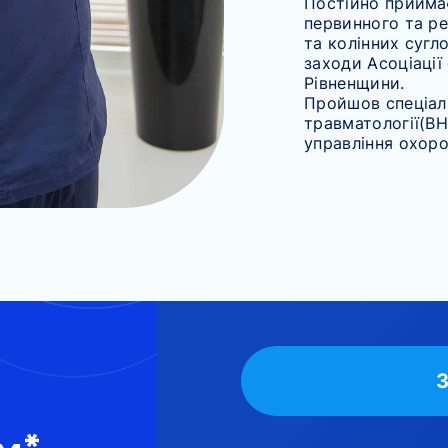
Постійно приймає
первинного та р
та колінних сугл
заходи Асоціації
Рівненщини.
Пройшов спеціалі
травматології(ВНМ
управління охоро