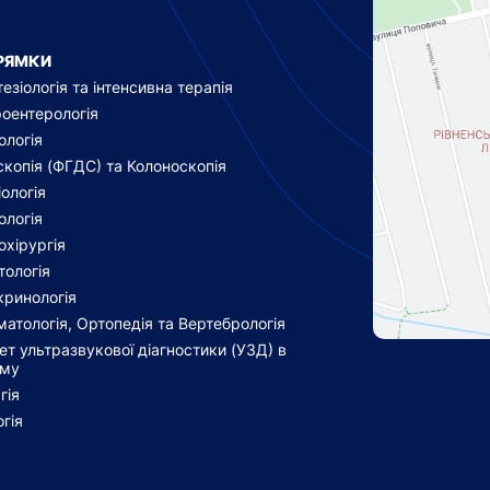
РЯМКИ
езіологія та інтенсивна терапія
роентерологія
ологія
скопія (ФГДС) та Колоноскопія
ологія
ологія
охірургія
тологія
кринологія
атологія, Ортопедія та Вертебрологія
ет ультразвукової діагностики (УЗД) в
ому
гія
гія