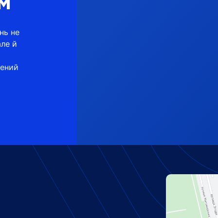
м*
нь не
але й
щений