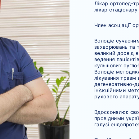
Лікар ортопед-тр
лікар стаціонару
Член асоціації о
Володіє сучасни
захворювань та 
великий досвід в
ведення пацієнті
кульшових суглоб
Володіє методик
лікування травм в
дегенеративно-д
ін’єкційними мет
рухового апарату
Вдосконалює свої
провідними украї
галузі ендопроте