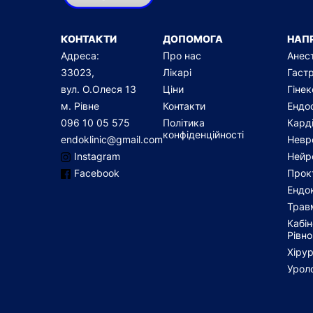
КОНТАКТИ
ДОПОМОГА
НАП
Адреса:
Про нас
Анест
33023,
Лікарі
Гаст
вул. О.Олеся 13
Ціни
Гінек
м. Рівне
Контакти
Ендо
096 10 05 575
Політика
Карді
конфіденційності
endoklinic@gmail.com
Невр
Instagram
Нейр
Facebook
Прок
Ендо
Травм
Кабін
Рівн
Хірур
Уроло