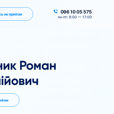
096 10 05 575
сь на прийом
пн-пт: 8:00 — 17:00
ник Роман
ійович
рийом