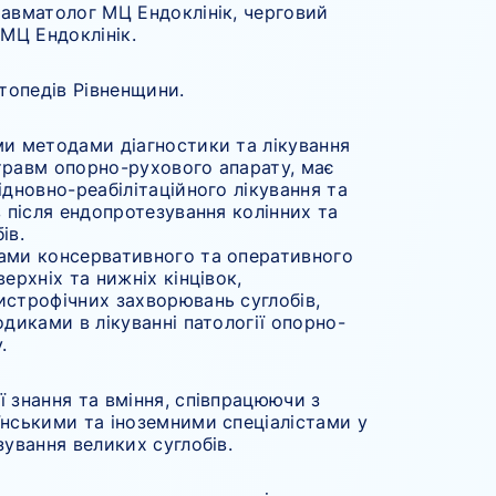
авматолог МЦ Ендоклінік, черговий
 МЦ Ендоклінік.
ртопедів Рівненщини.
ми методами діагностики та лікування
травм опорно-рухового апарату, має
ідновно-реабілітаційного лікування та
в після ендопротезування колінних та
ів.
ами консервативного та оперативного
ерхніх та нижніх кінцівок,
истрофічних захворювань суглобів,
одиками в лікуванні патології опорно-
.
 знання та вміння, співпрацюючи з
нськими та іноземними спеціалістами у
зування великих суглобів.